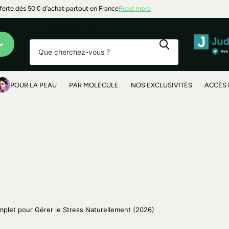
t alentours
fferte dès 50 € d’achat partout en France
Read more
Que cherchez-vous?
POUR LA PEAU
PAR MOLÉCULE
NOS EXCLUSIVITÉS
ACCÈS 
mplet pour Gérer le Stress Naturellement (2026)