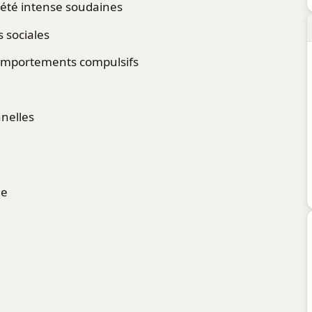
iété intense soudaines
s sociales
comportements compulsifs
nnelles
le