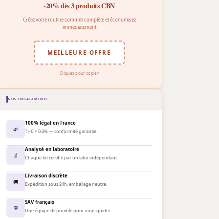
-20% dès 3 produits CBN
Créez votre routine sommeil complète et économisez
immédiatement
MEILLEURE OFFRE
Cliquez pour copier
NOS ENGAGEMENTS
100% légal en France
🌿
THC < 0,3% — conformité garantie.
Analysé en laboratoire
🔬
Chaque lot certifié par un labo indépendant.
Livraison discrète
🚚
Expédition sous 24h, emballage neutre.
SAV français
💬
Une équipe disponible pour vous guider.