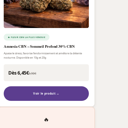
🔥 FLEUR CBN LA PLUS VENDUE
Amnesia CBN – Sommeil Profond 30% CBN
Apaise le stress, favorise l’endormissement et améliore la détente
nocturne. Disponible en 10g et 20g
Dès 6,45€
9,90€
Voir le produit →
🔥