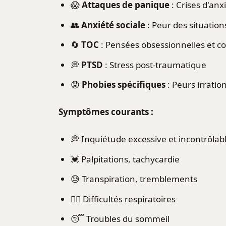
😱
Attaques de panique
: Crises d'anx
👥
Anxiété sociale
: Peur des situation
🔄
TOC
: Pensées obsessionnelles et 
💭
PTSD
: Stress post-traumatique
😟
Phobies spécifiques
: Peurs irratio
Symptômes courants :
💭 Inquiétude excessive et incontrôlab
💓 Palpitations, tachycardie
😓 Transpiration, tremblements
😮‍💨 Difficultés respiratoires
😴 Troubles du sommeil