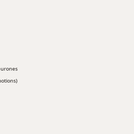
neurones
otions)