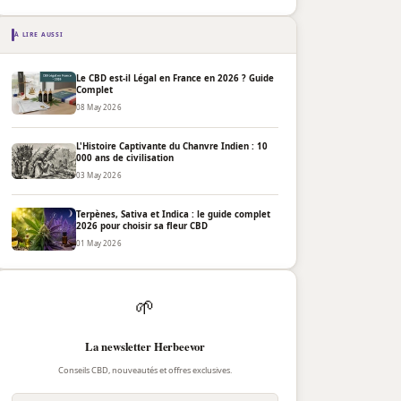
À LIRE AUSSI
Le CBD est-il Légal en France en 2026 ? Guide
Complet
08 May 2026
L'Histoire Captivante du Chanvre Indien : 10
000 ans de civilisation
03 May 2026
Terpènes, Sativa et Indica : le guide complet
2026 pour choisir sa fleur CBD
01 May 2026
🌱
La newsletter Herbeevor
Conseils CBD, nouveautés et offres exclusives.