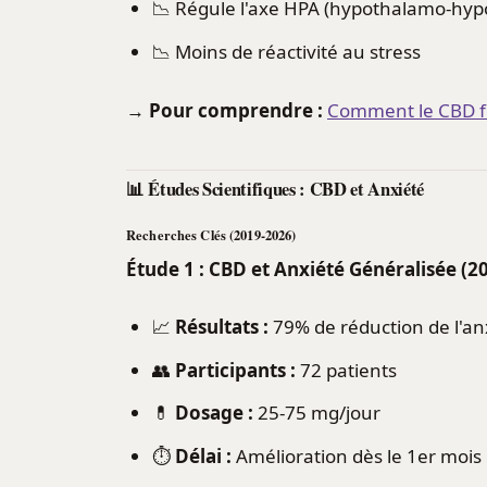
📉 Régule l'axe HPA (hypothalamo-hyp
📉 Moins de réactivité au stress
→
Pour comprendre :
Comment le CBD fo
📊 Études Scientifiques : CBD et Anxiété
Recherches Clés (2019-2026)
Étude 1 : CBD et Anxiété Généralisée (2
📈
Résultats :
79% de réduction de l'an
👥
Participants :
72 patients
💊
Dosage :
25-75 mg/jour
⏱️
Délai :
Amélioration dès le 1er mois