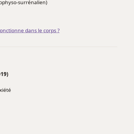
ophyso-surrénalien)
nctionne dans le corps ?
019)
xiété