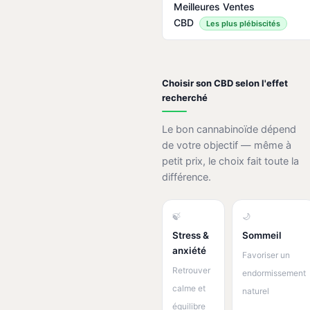
Meilleures Ventes
CBD
Les plus plébiscités
Choisir son CBD selon l'effet
recherché
Le bon cannabinoïde dépend
de votre objectif — même à
petit prix, le choix fait toute la
différence.
🍃
🌙
Stress &
Sommeil
anxiété
Favoriser un
Retrouver
endormissement
calme et
naturel
équilibre