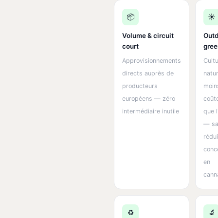
📦
☀️
Volume & circuit
Outd
court
gre
Approvisionnements
Cult
directs auprès de
natur
producteurs
moin
européens — zéro
coût
intermédiaire inutile
que l
— sa
rédui
conc
en
cann
♻️
🔬