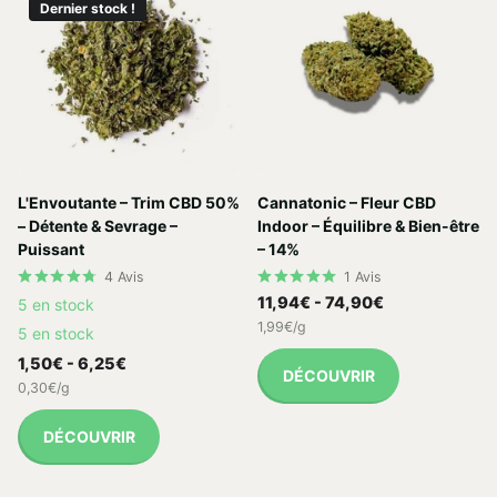
Dernier stock !
L'Envoutante – Trim CBD 50%
Cannatonic – Fleur CBD
– Détente & Sevrage –
Indoor – Équilibre & Bien-être
Puissant
– 14%
4
Avis
1
Avis
11,94€
- 74,90€
5 en stock
1,99€/g
5 en stock
1,50€
- 6,25€
DÉCOUVRIR
0,30€/g
DÉCOUVRIR