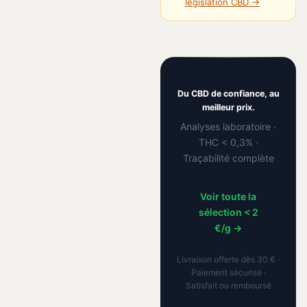
législation CBD →
Du CBD de confiance, au
meilleur prix.
Analyses laboratoire ·
THC < 0,3% ·
Traçabilité complète
Voir toute la
sélection < 2
€/g →
Livraison offerte dès 30 € ·
Paiement sécurisé ·
Satisfait ou remboursé