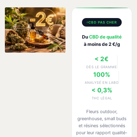
CBD PAS CHER
Du
CBD de qualité
à moins de 2 €/g
< 2€
DÈS LE GRAMME
100%
ANALYSÉ EN LABO
< 0,3%
THC LÉGAL
Fleurs outdoor,
greenhouse, small buds
et résines sélectionnés
pour leur rapport qualité-