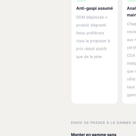
Anti-gaspi assumé
Anal
mai
DDM dépassée ≠
Chaq
produit dégradé.
rest
Nous préférons
aux
vous le proposer à
certi
prix réduit plutôt
COA
que de le jeter
indé
que 
réfé
haut
gam
ENVIE DE PASSER À LA GAMME S
Monter en gamme sans