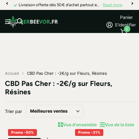
Livraison offerte dès 50 € d’achat partout en France
Read more
Panier
S'identifier
0
Accueil
CBD Pas Cher : -2€/g sur Fleurs, Résines
CBD Pas Cher : -2€/g sur Fleurs,
Résines
Trier par
Vue d'ensemble
Vue de la liste
Promo -50%
Promo -31%