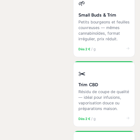
🌱
Small Buds & Trim
Petits bourgeons et feuilles
couvreuses — mêmes
cannabinoïdes, format
irrégulier, prix réduit.
→
/ g
Dès 2 €
✂️
Trim CBD
Résidu de coupe de qualité
— idéal pour infusions,
vaporisation douce ou
préparations maison.
→
/ g
Dès 2 €