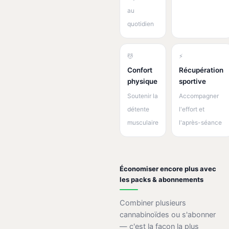
au
quotidien
💆
⚡
Confort
Récupération
physique
sportive
Soutenir la
Accompagner
détente
l'effort et
musculaire
l'après-séance
Économiser encore plus avec
les packs & abonnements
Combiner plusieurs
cannabinoïdes ou s'abonner
— c'est la façon la plus