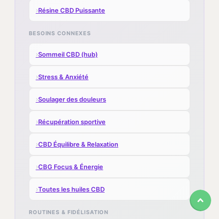
›
Résine CBD Puissante
BESOINS CONNEXES
›
Sommeil CBD (hub)
›
Stress & Anxiété
›
Soulager des douleurs
›
Récupération sportive
›
CBD Équilibre & Relaxation
›
CBG Focus & Énergie
›
Toutes les huiles CBD
ROUTINES & FIDÉLISATION