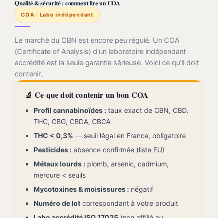
Qualité & sécurité : comment lire un COA
COA · Labo indépendant
Le marché du CBN est encore peu régulé. Un COA
(Certificate of Analysis) d'un laboratoire indépendant
accrédité est la seule garantie sérieuse. Voici ce qu'il doit
contenir.
🔬 Ce que doit contenir un bon COA
Profil cannabinoïdes :
taux exact de CBN, CBD,
THC, CBG, CBDA, CBCA
THC < 0,3%
— seuil légal en France, obligatoire
Pesticides :
absence confirmée (liste EU)
Métaux lourds :
plomb, arsenic, cadmium,
mercure < seuils
Mycotoxines & moisissures :
négatif
Numéro de lot
correspondant à votre produit
Labo accrédité ISO 17025
(non affilié au