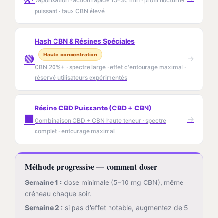
Vaporisation · action rapide 15–30 min · profil nocturne
puissant · taux CBN élevé
Hash CBN & Résines Spéciales
Haute concentration
🟤
→
CBN 20%+ · spectre large · effet d'entourage maximal ·
réservé utilisateurs expérimentés
Résine CBD Puissante (CBD + CBN)
⬛
→
Combinaison CBD + CBN haute teneur · spectre
complet · entourage maximal
Méthode progressive — comment doser
Semaine 1 :
dose minimale (5–10 mg CBN), même
créneau chaque soir.
Semaine 2 :
si pas d'effet notable, augmentez de 5