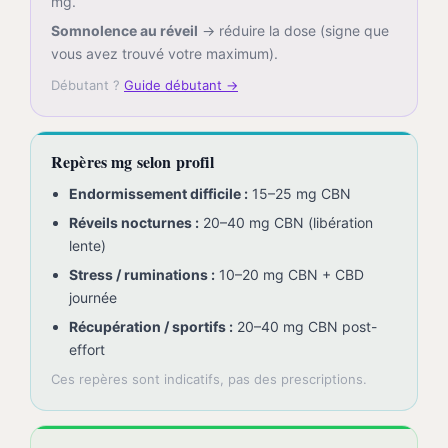
mg.
Somnolence au réveil
→ réduire la dose (signe que
vous avez trouvé votre maximum).
Débutant ?
Guide débutant →
Repères mg selon profil
Endormissement difficile :
15–25 mg CBN
Réveils nocturnes :
20–40 mg CBN (libération
lente)
Stress / ruminations :
10–20 mg CBN + CBD
journée
Récupération / sportifs :
20–40 mg CBN post-
effort
Ces repères sont indicatifs, pas des prescriptions.