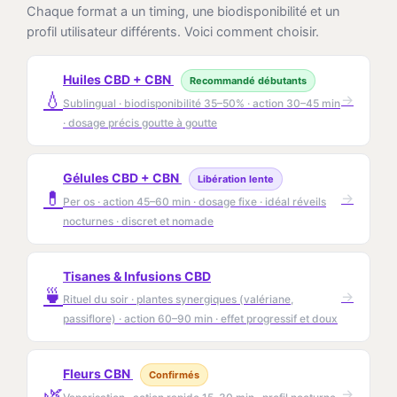
Chaque format a un timing, une biodisponibilité et un
profil utilisateur différents. Voici comment choisir.
Huiles CBD + CBN
Recommandé débutants
💧
→
Sublingual · biodisponibilité 35–50% · action 30–45 min
· dosage précis goutte à goutte
Gélules CBD + CBN
Libération lente
💊
→
Per os · action 45–60 min · dosage fixe · idéal réveils
nocturnes · discret et nomade
Tisanes & Infusions CBD
🍵
→
Rituel du soir · plantes synergiques (valériane,
passiflore) · action 60–90 min · effet progressif et doux
Fleurs CBN
Confirmés
🌿
→