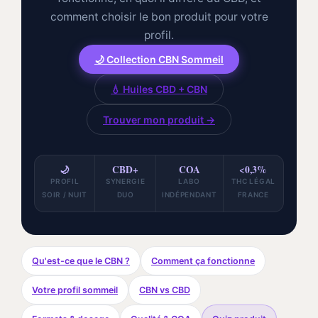
comment choisir le bon produit pour votre
profil.
🌙 Collection CBN Sommeil
💧 Huiles CBD + CBN
Trouver mon produit →
🌙
CBD+
COA
<0,3%
PROFIL
SYNERGIE
LABO
THC LÉGAL
SOIR / NUIT
DUO
INDÉPENDANT
FRANCE
Qu'est-ce que le CBN ?
Comment ça fonctionne
Votre profil sommeil
CBN vs CBD