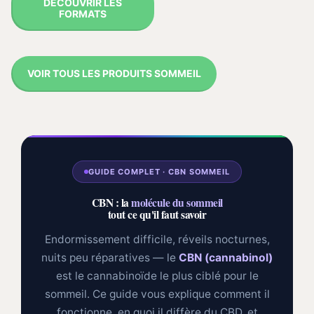
DÉCOUVRIR LES
FORMATS
VOIR TOUS LES PRODUITS SOMMEIL
GUIDE COMPLET · CBN SOMMEIL
CBN : la
molécule du sommeil
tout ce qu'il faut savoir
Endormissement difficile, réveils nocturnes,
nuits peu réparatives — le
CBN (cannabinol)
est le cannabinoïde le plus ciblé pour le
sommeil. Ce guide vous explique comment il
fonctionne, en quoi il diffère du CBD, et