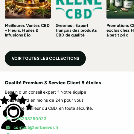
Meilleures Ventes CBD
Greeneo : Expert
Promotions C
– Fleurs, Huiles &
français des produits
exclus chez 
Infusions Bio
CBD de qualité
à petit prix
VOIR TOUTES LES COLLECTIONS
Qualité Premium & Service Client 5 étoiles
Besoin d'un conseil expert ? Notre équipe
vous répond en moins de 24h pour vous
garantir le meilleur du CBD, en toute sécurité.
+33298250923
contact@herbeevor.fr