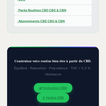
›
Packs Routines CBD CBG & CBN
›
Abonnements CBD CBG & CBN
Construisez votre routine bien-être à partir du CBD.
Équilibre · Relaxation · Polyvalence · THC < 0,3 % ·
Herbeevor
🌿 Collection CBD
💧 Huiles CBD