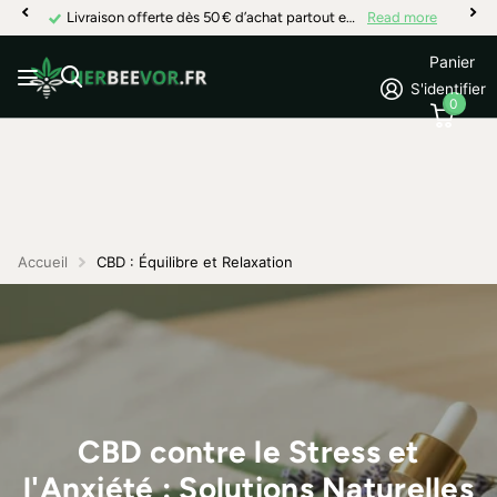
Livraison offerte dès 50 € d’achat partout en France
Read more
Panier
S'identifier
0
Accueil
CBD : Équilibre et Relaxation
CBD contre le Stress et
l'Anxiété : Solutions Naturelles