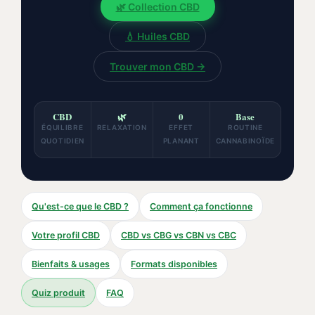
🌿 Collection CBD
💧 Huiles CBD
Trouver mon CBD →
CBD
🌿
0
Base
ÉQUILIBRE
RELAXATION
EFFET
ROUTINE
QUOTIDIEN
PLANANT
CANNABINOÏDE
Qu'est-ce que le CBD ?
Comment ça fonctionne
Votre profil CBD
CBD vs CBG vs CBN vs CBC
Bienfaits & usages
Formats disponibles
Quiz produit
FAQ