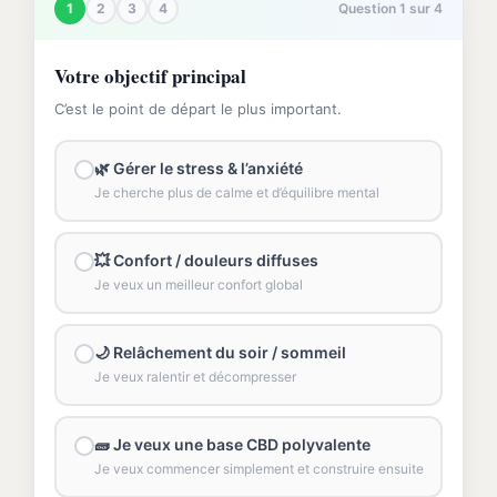
1
2
3
4
Question 1 sur 4
Votre objectif principal
C’est le point de départ le plus important.
🌿 Gérer le stress & l’anxiété
Je cherche plus de calme et d’équilibre mental
💥 Confort / douleurs diffuses
Je veux un meilleur confort global
🌙 Relâchement du soir / sommeil
Je veux ralentir et décompresser
🧱 Je veux une base CBD polyvalente
Je veux commencer simplement et construire ensuite