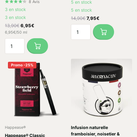
8
Avis
5 en stock
3 en stock
5 en stock
3 en stock
14,90€
7,95€
13,90€
6,95€
6,95€/50 ml
Promo -25%
Infusion naturelle
Happease®
framboisier, noisetier &
Happease® Classic