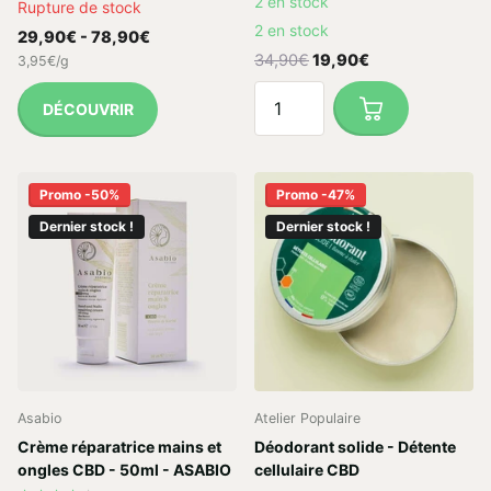
2 en stock
Rupture de stock
2 en stock
29,90€
- 78,90€
34,90€
19,90€
3,95€/g
DÉCOUVRIR
Promo -50%
Promo -47%
Dernier stock !
Dernier stock !
Asabio
Atelier Populaire
Crème réparatrice mains et
Déodorant solide - Détente
ongles CBD - 50ml - ASABIO
cellulaire CBD