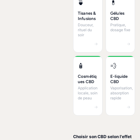
🍵
💊
Tisanes &
Gélules
Infusions
CBD
Douceur,
Pratique,
rituel du
dosage fixe
soir
→
→
🧴
💨
Cosmétiq
E-liquide
ues CBD
CBD
Application
Vaporisation,
locale, soin
absorption
de peau
rapide
→
→
Choisir son CBD selon l'effet