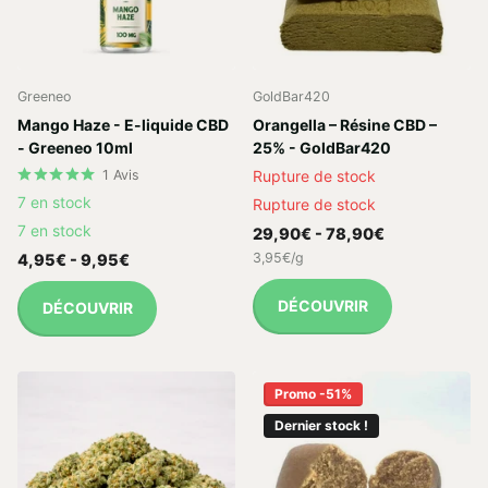
Greeneo
GoldBar420
Mango Haze - E-liquide CBD
Orangella – Résine CBD –
- Greeneo 10ml
25% - GoldBar420
1
Avis
Rupture de stock
7 en stock
Rupture de stock
7 en stock
29,90€
- 78,90€
3,95€/g
4,95€
- 9,95€
DÉCOUVRIR
DÉCOUVRIR
Promo -51%
Dernier stock !