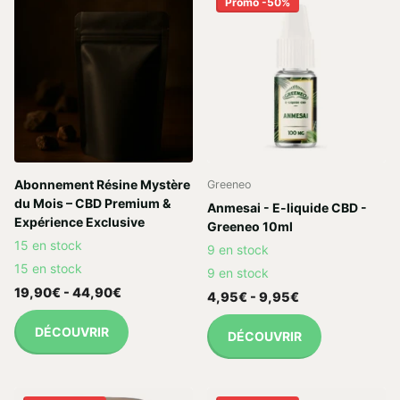
Promo -50%
Abonnement Résine Mystère
Greeneo
du Mois – CBD Premium &
Anmesai - E-liquide CBD -
Expérience Exclusive
Greeneo 10ml
15 en stock
9 en stock
15 en stock
9 en stock
19,90€
- 44,90€
4,95€
- 9,95€
DÉCOUVRIR
DÉCOUVRIR