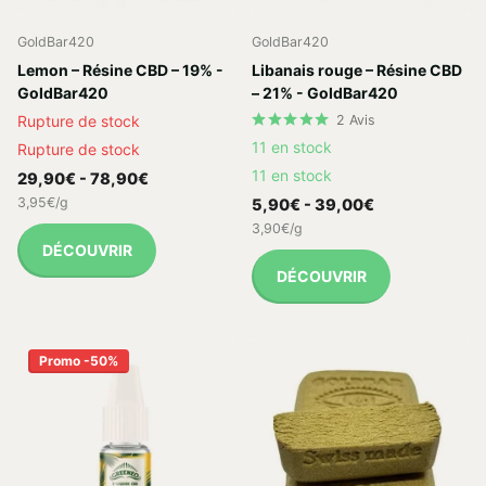
GoldBar420
GoldBar420
Lemon – Résine CBD – 19% -
Libanais rouge – Résine CBD
GoldBar420
– 21% - GoldBar420
Rupture de stock
2
Avis
11 en stock
Rupture de stock
11 en stock
29,90€
- 78,90€
3,95€/g
5,90€
- 39,00€
3,90€/g
DÉCOUVRIR
DÉCOUVRIR
Promo -50%