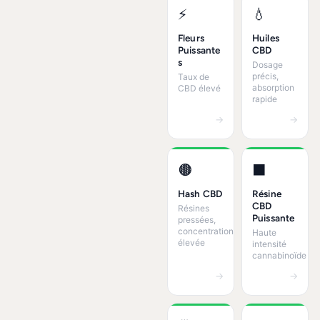
⚡
💧
Fleurs
Huiles
Puissante
CBD
s
Dosage
précis,
Taux de
absorption
CBD élevé
rapide
→
→
🟤
⬛
Hash CBD
Résine
CBD
Résines
Puissante
pressées,
concentration
Haute
élevée
intensité
cannabinoïde
→
→