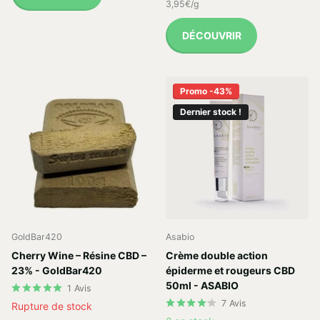
3,95€/g
DÉCOUVRIR
Promo -43%
Dernier stock !
GoldBar420
Asabio
Cherry Wine – Résine CBD –
Crème double action
23% - GoldBar420
épiderme et rougeurs CBD
50ml - ASABIO
1
Avis
7
Avis
Rupture de stock