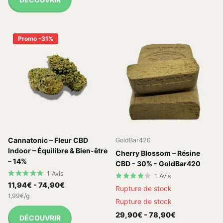
Promo -31%
Cannatonic – Fleur CBD
GoldBar420
Indoor – Équilibre & Bien-être
Cherry Blossom – Résine
– 14%
CBD - 30% - GoldBar420
1
Avis
1
Avis
11,94€
- 74,90€
Rupture de stock
1,99€/g
Rupture de stock
29,90€
- 78,90€
DÉCOUVRIR