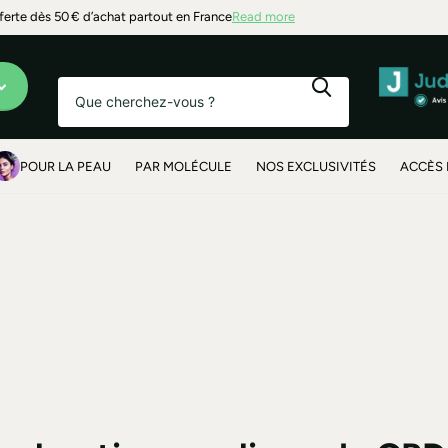
t alentours
fferte dès 50 € d’achat partout en France
Read more
Que cherchez-vous?
POUR LA PEAU
PAR MOLÉCULE
NOS EXCLUSIVITÉS
ACCÈS 
e