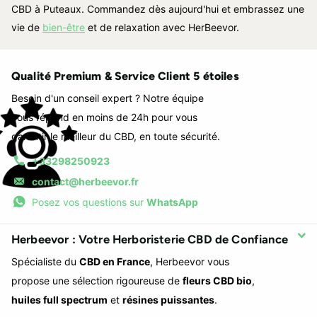
CBD à Puteaux. Commandez dès aujourd'hui et embrassez une
vie de
bien-être
et de relaxation avec HerBeevor.
Qualité Premium & Service Client 5 étoiles
Besoin d'un conseil expert ? Notre équipe
vous répond en moins de 24h pour vous
garantir le meilleur du CBD, en toute sécurité.
+33298250923
contact@herbeevor.fr
Posez vos questions sur
WhatsApp
Herbeevor : Votre Herboristerie CBD de Confiance
Spécialiste du
CBD en France
, Herbeevor vous
propose une sélection rigoureuse de
fleurs CBD bio
,
huiles full spectrum
et
résines puissantes
.