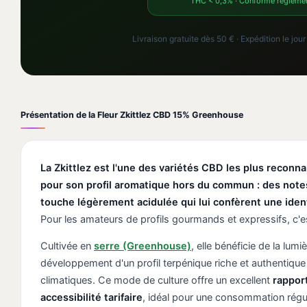
THC < 0,3% · Conforme réglemen
Livraison gratuite dès 50 € · Expédition le j
Présentation de la Fleur Zkittlez CBD 15% Greenhouse
La Zkittlez est l'une des variétés CBD les plus reconn
pour son profil aromatique hors du commun : des note
touche légèrement acidulée qui lui confèrent une ident
Pour les amateurs de profils gourmands et expressifs, c'e
Cultivée en
serre (Greenhouse)
, elle bénéficie de la lumi
développement d'un profil terpénique riche et authentiqu
climatiques. Ce mode de culture offre un excellent
rappor
accessibilité tarifaire
, idéal pour une consommation régul