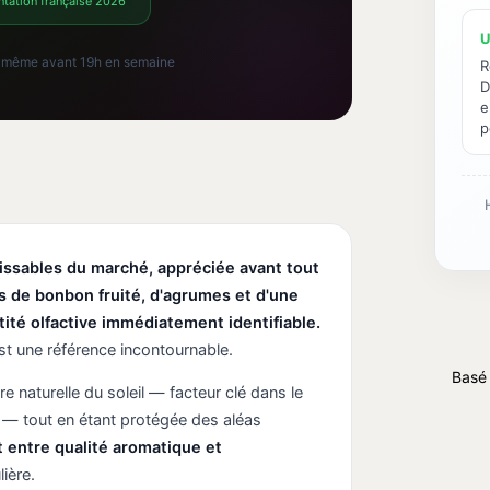
tation française 2026
U
our même avant 19h en semaine
R
D
e
p
aissables du marché, appréciée avant tout
s de bonbon fruité, d'agrumes et d'une
ité olfactive immédiatement identifiable.
st une référence incontournable.
Basé 
ère naturelle du soleil — facteur clé dans le
e — tout en étant protégée des aléas
t entre qualité aromatique et
ière.