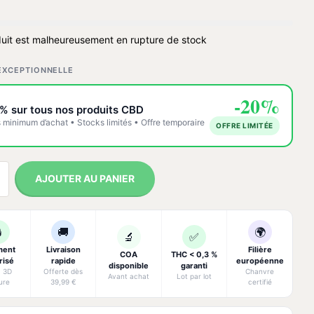
uit est malheureusement en rupture de stock
EXCEPTIONNELLE
-20%
% sur tous nos produits CBD
 minimum d’achat • Stocks limités • Offre temporaire
OFFRE LIMITÉE
AJOUTER AU PANIER

🚚
🌍
🔬
✅
ment
Livraison
Filière
COA
THC < 0,3 %
risé
rapide
européenne
disponible
garanti
· 3D
Offerte dès
Chanvre
Avant achat
Lot par lot
ure
39,99 €
certifié