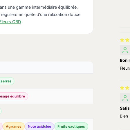
dans une gamme intermédiaire équilibrée,
éguliers en quête d'une relaxation douce
 Fleurs CBD
.
Bon r
Fleur
serre)
sage équilibré
Satis
Bien
Agrumes
Note acidulée
Fruits exotiques