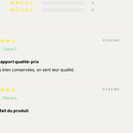
0
0
il y a 2 ans
Clara P.
apport qualité-prix
s bien conservées, on sent leur qualité.
il y a 2 ans
Pierre L.
fait du produit