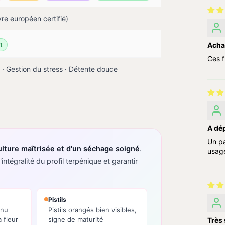
re européen certifié)
Acha
t
Ces f
 · Gestion du stress · Détente douce
A dé
Un pa
ulture maîtrisée et d'un séchage soigné
.
usag
intégralité du profil terpénique et garantir
Pistils
enu
Pistils orangés bien visibles,
a fleur
signe de maturité
Très 