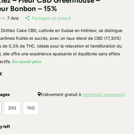
tlez – Fleur CBD Greenhouse –
eur Bonbon – 15%
7
Avis
Partagez ce produit
 Zkittlez Cake CBD, cultivée en Suisse en intérieur, se distingue
 arômes fruités et sucrés, avec un taux élevé de CBD (17,30%)
s de 0,3% de THC. Idéale pour la relaxation et l’amélioration du
, elle offre une expérience apaisante et équilibrée sans effets
ctifs.
En savoir plus
€
ages
Enlèvement gratuit à
notre(nos) magasin(s)
20G
10G
y left