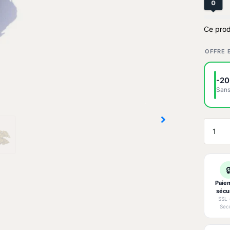
0
Ce prod
OFFRE 
-20
Sans

Paie
sécu
SSL 
Sec