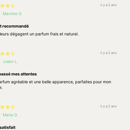
il y a 2 ans
Maxime G.
t recommandé
leurs dégagent un parfum frais et naturel.
il y a 2 ans
Julien L.
passé mes attentes
rfum agréable et une belle apparence, parfaites pour mon
e.
il y a 2 ans
Marie D.
satisfait