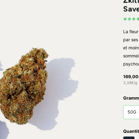
Zkit
Sav
La fleur
par ses
et moin
sommeil
psychoa
169,00
3,38€/g
Gramm
50G
Quantit