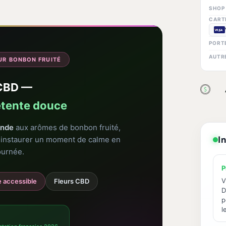
SHOP
CART
PORT
AUTR
UR BONBON FRUITÉ
CBD —
étente douce
ande
aux arômes de bonbon fruité,
I
r instaurer un moment de calme en
ournée.
P
V
 accessible
Fleurs CBD
D
p
l