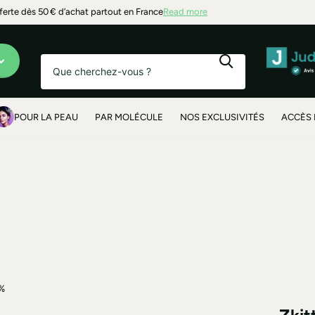
t alentours
fferte dès 50 € d’achat partout en France
Read more
Que cherchez-vous?
POUR LA PEAU
PAR MOLÉCULE
NOS EXCLUSIVITÉS
ACCÈS 
5%