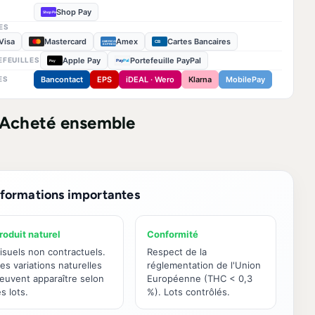
Shop Pay
Shop Pay
ES
Visa
Mastercard
Amex
Cartes Bancaires
CB
AMERICAN
EXPRESS
Apple Pay
Portefeuille PayPal
EFEUILLES
Pay
Pay
Pal
Bancontact
EPS
iDEAL · Wero
Klarna
MobilePay
ES
Acheté ensemble
nformations importantes
roduit naturel
Conformité
isuels non contractuels.
Respect de la
es variations naturelles
réglementation de l'Union
euvent apparaître selon
Européenne (THC < 0,3
es lots.
%). Lots contrôlés.